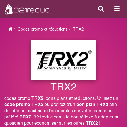
Search
Acti
ou
désa
Codes promo et réductions
TRX2
la
navi
TRX2
codes promo
TRX2
, bons plans et réductions. Utilisez un
code promo TRX2
ou profitez d'un
bon plan TRX2
afin
de faire un maximum d'économies sur votre marchand
préféré
TRX2
. 321reduc.com - le bon réflexe à adopter au
quotidien pour économiser sur les offres
TRX2
!