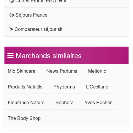
😍 Codes Promo Pizza Hut
😍 Séjours France
⛷ Comparateur séjour ski
Marchands similaires
Mio Skincare
News Parfums
Meltonic
Produits Nutritifs
Phyderma
L'Occitane
Fleurance Nature
Sephora
Yves Rocher
The Body Shop