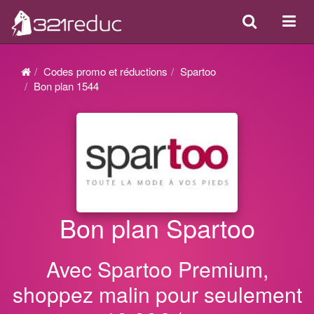
Search
Acti
ou
désa
Codes promo et réductions
Spartoo
la
Bon plan 1544
navi
Bon plan Spartoo
Avec Spartoo Premium,
shoppez malin pour seulement