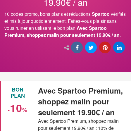
19.90€ / an
10 codes promo, bons plans et réductions
Spartoo
vérifiés
et mis à jour quotidiennement. Faites-vous plaisir sans
vous ruiner en utilisant le bon plan
Avec Spartoo
Premium, shoppez malin pour seulement 19.90€ / an
.
Avec Spartoo Premium,
BON
PLAN
shoppez malin pour
10
-
%
seulement 19.90€ / an
Avec Spartoo Premium, shoppez malin
pour seulement 19.90€ / an : 10% de