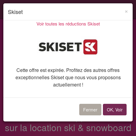
Search
Acti
×
Skiset
ou
Voir toutes les réductions Skiset
désa
Codes promo et réductions
Skiset
la
Code promo 7587
navi
Cette offre est expirée. Profitez des autres offres
exceptionnelles Skiset que nous vous proposons
actuellement !
Code promo Skiset
Fermer
OK, Voir
5% de remise supplémentaire
sur la location ski & snowboard