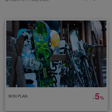
5
BON PLAN
-
%