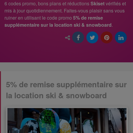
6 codes promo, bons plans et réductions
Skiset
vérifiés et
mis à jour quotidiennement. Faites-vous plaisir sans vous
ruiner en utilisant le code promo
5% de remise
supplémentaire sur la location ski & snowboard
.
5% de remise supplémentaire sur
la location ski & snowboard