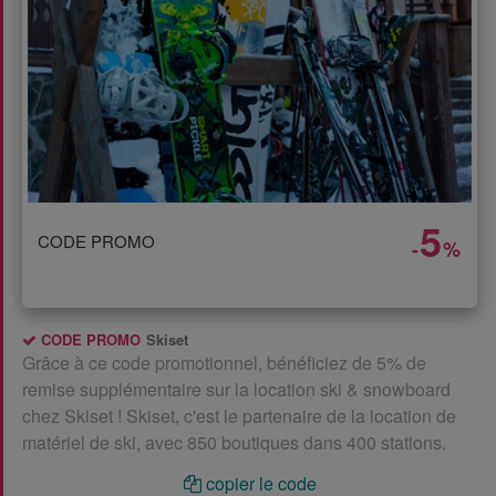
5
CODE PROMO
-
%
CODE PROMO
Skiset
Grâce à ce code promotionnel, bénéficiez de 5% de
remise supplémentaire sur la location ski & snowboard
chez Skiset ! Skiset, c'est le partenaire de la location de
matériel de ski, avec 850 boutiques dans 400 stations.
copier le code