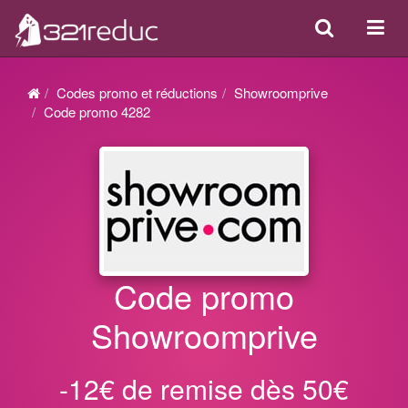
Search
Acti
ou
désa
Codes promo et réductions
Showroomprive
la
Code promo 4282
navi
Code promo
Showroomprive
-12€ de remise dès 50€