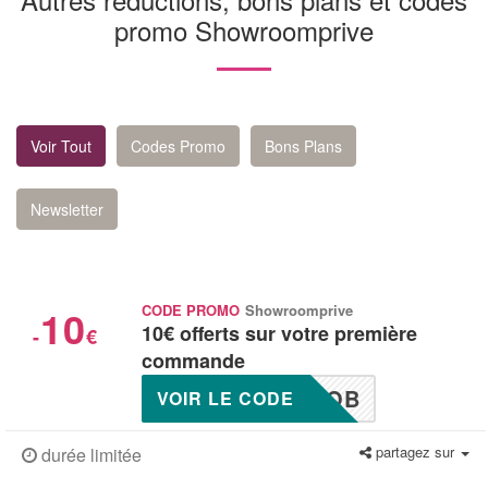
promo Showroomprive
Voir Tout
Codes Promo
Bons Plans
Newsletter
10
CODE PROMO
Showroomprive
10€ offerts sur votre première
-
€
commande
GQB
VOIR LE CODE
partagez sur
durée limitée