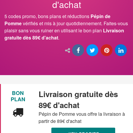
d'achat
5 codes promo, bons plans et réductions
Pépin de
Pomme
vérifiés et mis à jour quotidiennement. Faites-vous
plaisir sans vous ruiner en utilisant le bon plan
Livraison
gratuite dès 89€ d'achat
.
Livraison gratuite dès
BON
PLAN
89€ d'achat
Pépin de Pomme vous offre la livraison à
partir de 89€ d'achat