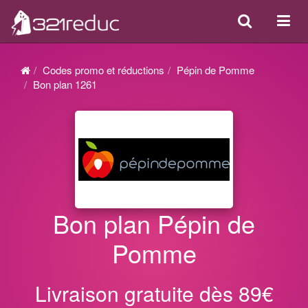
Search
Acti
ou
désa
Codes promo et réductions
Pépin de Pomme
la
Bon plan 1261
navi
Bon plan Pépin de
Pomme
Livraison gratuite dès 89€