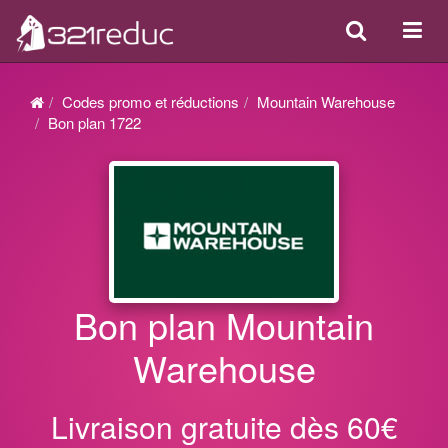
Search
Acti
ou
désa
Codes promo et réductions
Mountain Warehouse
la
Bon plan 1722
navi
Bon plan Mountain
Warehouse
Livraison gratuite dès 60€