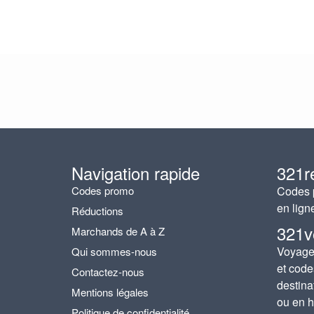
Navigation rapide
321r
Codes promo
Codes p
en lign
Réductions
321v
Marchands de A à Z
Voyages
Qui sommes-nous
et code
Contactez-nous
destina
Mentions légales
ou en h
Politique de confidentialité