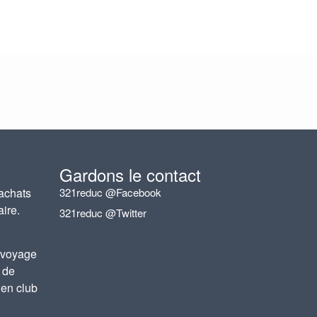
Gardons le contact
achats
321reduc @Facebook
aire.
321reduc @Twitter
 voyage
 de
 en club