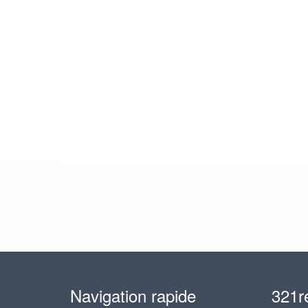
Navigation rapide
321r