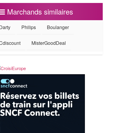
Marchands similaires
Darty
Philips
Boulanger
Cdiscount
MisterGoodDeal