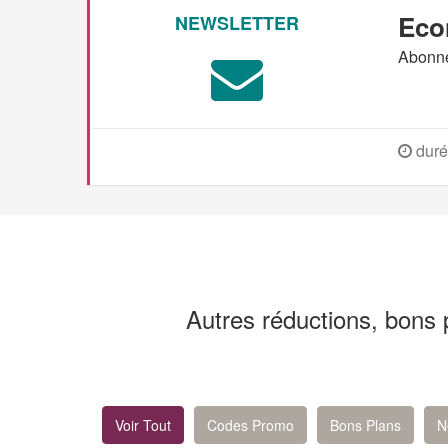
Eco
NEWSLETTER
Abonne
duré
Autres réductions, bons 
Voir Tout
Codes Promo
Bons Plans
N