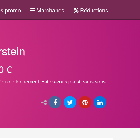
s promo
Marchands
Réductions
rstein
0 €
ur quotidiennement. Faites-vous plaisir sans vous