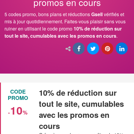
promos en cours
5 codes promo, bons plans et réductions
Gsell
vérifiés et
mis à jour quotidiennement. Faites-vous plaisir sans vous
ruiner en utilisant le code promo
10% de réduction sur
tout le site, cumulables avec les promos en cours
.
10% de réduction sur
CODE
PROMO
tout le site, cumulables
10
-
%
avec les promos en
cours