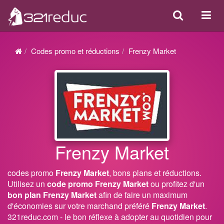
Search
Acti
ou
désa
Codes promo et réductions
Frenzy Market
la
navi
Frenzy Market
codes promo
Frenzy Market
, bons plans et réductions.
Utilisez un
code promo Frenzy Market
ou profitez d'un
bon plan Frenzy Market
afin de faire un maximum
d'économies sur votre marchand préféré
Frenzy Market
.
321reduc.com - le bon réflexe à adopter au quotidien pour