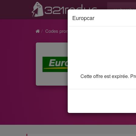
Europcar
Codes promo et réductions
Europcar
Bon
Cette offre est expirée. 
4 codes
ruiner 