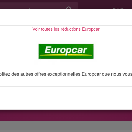
Code
Voir toutes les réductions Europcar
 plan 8560
Bon plan Eur
Jusqu'à -20% de r
Profitez des autres offres exceptionnelles Europcar que nous vou
 promo, bons plans et réductions
Europcar
vérifiés et mis à jo
en utilisant le bon plan
Jusqu'à -20% de réduction
.