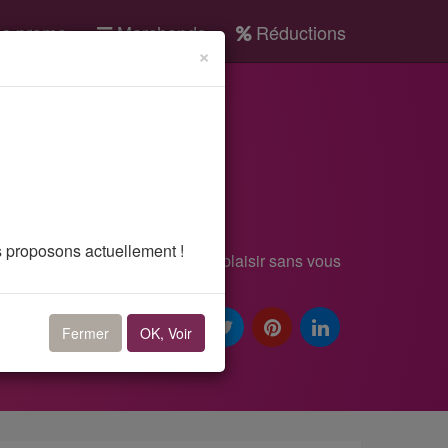
s promo
Marchands
Réductions
×
opcar
éduction
s proposons actuellement !
ur quotidiennement. Faites-vous plaisir sans vous
Fermer
OK, Voir