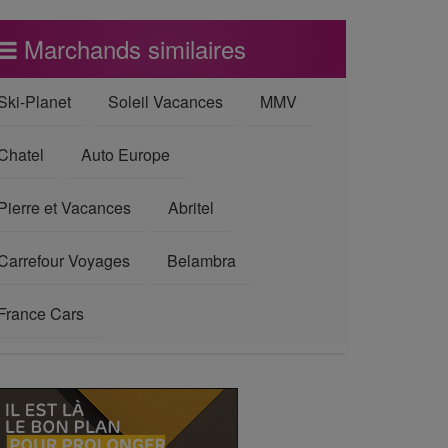
Marchands similaires
Ski-Planet
Soleil Vacances
MMV
Chatel
Auto Europe
Pierre et Vacances
Abritel
Carrefour Voyages
Belambra
France Cars