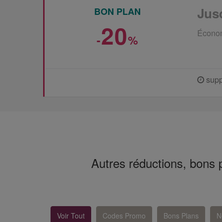
Jus
BON PLAN
20
Économi
-
%
supp
Autres réductions, bons
Voir Tout
Codes Promo
Bons Plans
N