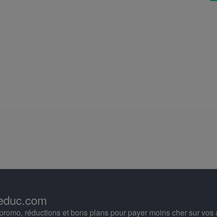
educ.com
romo, réductions et bons plans pour payer moins cher sur vos 