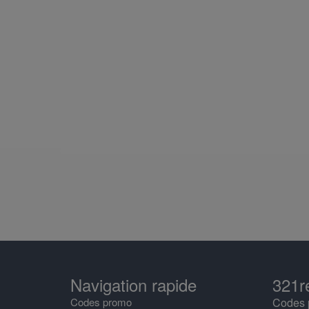
Navigation rapide
321r
Codes promo
Codes p