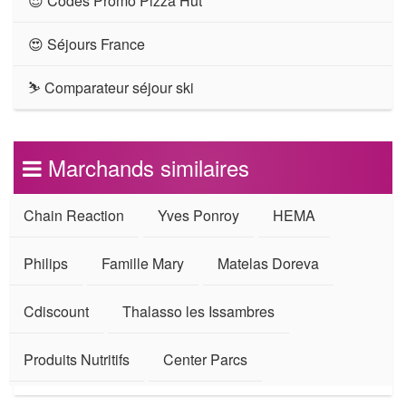
😍 Codes Promo Pizza Hut
😍 Séjours France
⛷ Comparateur séjour ski
Marchands similaires
Chain Reaction
Yves Ponroy
HEMA
Philips
Famille Mary
Matelas Doreva
Cdiscount
Thalasso les Issambres
Produits Nutritifs
Center Parcs