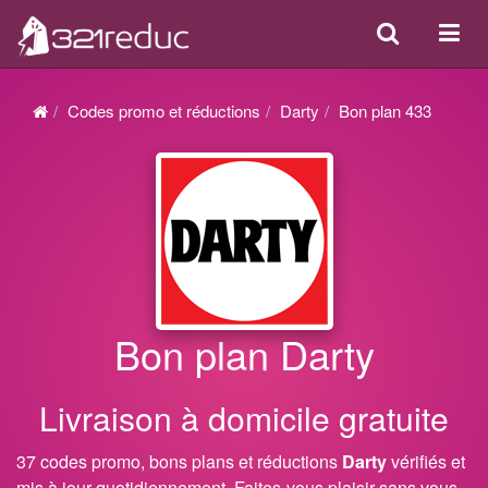
Search
Acti
ou
désa
Codes promo et réductions
Darty
Bon plan 433
la
navi
Bon plan Darty
Livraison à domicile gratuite
37 codes promo, bons plans et réductions
Darty
vérifiés et
mis à jour quotidiennement. Faites-vous plaisir sans vous