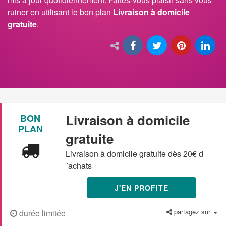
ruiner en utilisant le bon plan
Livraison à domicile
gratuite
.
Livraison à domicile
BON
PLAN
gratuite
Livraison à domicile gratuite dès 20€ d
´achats
J'EN PROFITE
partagez sur
durée limitée