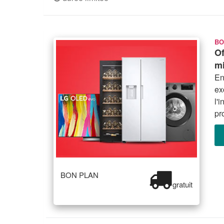
BO
Of
m
En
ex
l'
pr
BON PLAN
gratuit