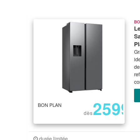
BO
Le
S
Pl
Gr
id
de
re
co
2599
BON PLAN
€
dès
durée limitée