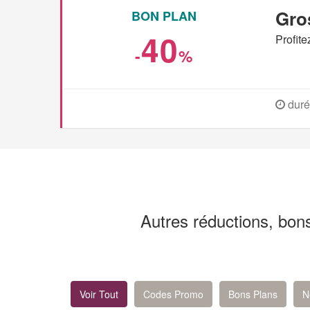
Gro
BON PLAN
40
Profite
-
%
duré
Autres réductions, bon
Voir Tout
Codes Promo
Bons Plans
N