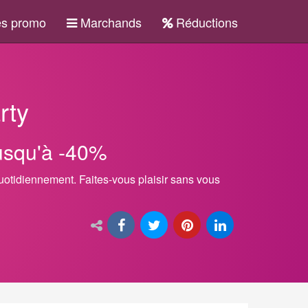
s promo
Marchands
Réductions
rty
usqu'à -40%
quotidiennement. Faites-vous plaisir sans vous