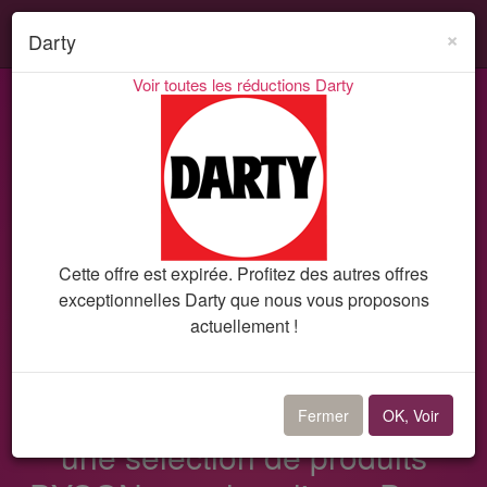
Search
Acti
×
Darty
ou
Voir toutes les réductions Darty
désa
Codes promo et réductions
Darty
Bon plan 10418
la
navi
Cette offre est expirée. Profitez des autres offres
exceptionnelles Darty que nous vous proposons
actuellement !
Bon plan Darty
-10% de remise immédiate sur
Fermer
OK, Voir
une sélection de produits