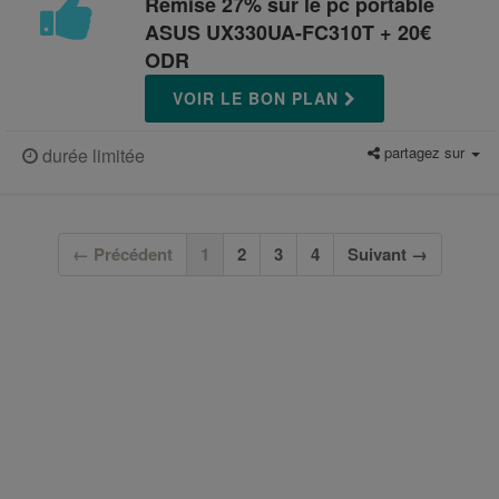
Remise 27% sur le pc portable
ASUS UX330UA-FC310T + 20€
ODR
VOIR LE BON PLAN
partagez sur
durée limitée
(current)
← Précédent
1
2
3
4
Suivant →