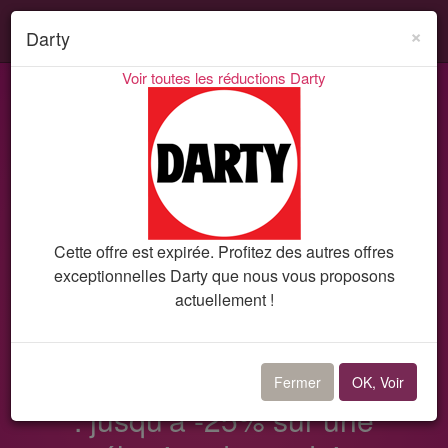
Search
Acti
×
Darty
ou
Voir toutes les réductions Darty
désa
Codes promo et réductions
Darty
Bon plan 10221
la
navi
Cette offre est expirée. Profitez des autres offres
exceptionnelles Darty que nous vous proposons
actuellement !
Bon plan Darty
Pour des résolutions qui durent
Fermer
OK, Voir
: jusqu'à -25% sur une