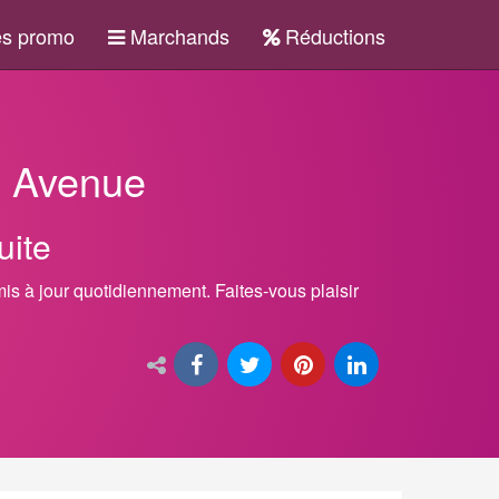
s promo
Marchands
Réductions
s Avenue
uite
mis à jour quotidiennement. Faites-vous plaisir