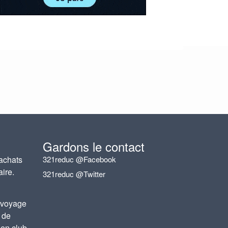
Gardons le contact
achats
321reduc @Facebook
aire.
321reduc @Twitter
 voyage
 de
 en club