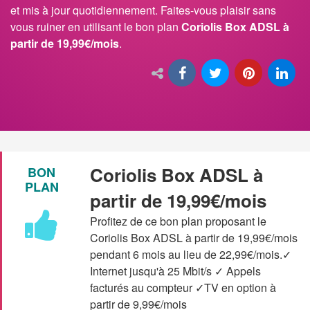
et mis à jour quotidiennement. Faites-vous plaisir sans
vous ruiner en utilisant le bon plan
Coriolis Box ADSL à
partir de 19,99€/mois
.
Coriolis Box ADSL à
BON
PLAN
partir de 19,99€/mois
Profitez de ce bon plan proposant le
Coriolis Box ADSL à partir de 19,99€/mois
pendant 6 mois au lieu de 22,99€/mois.✓
Internet jusqu'à 25 Mbit/s ✓ Appels
facturés au compteur ✓TV en option à
partir de 9,99€/mois