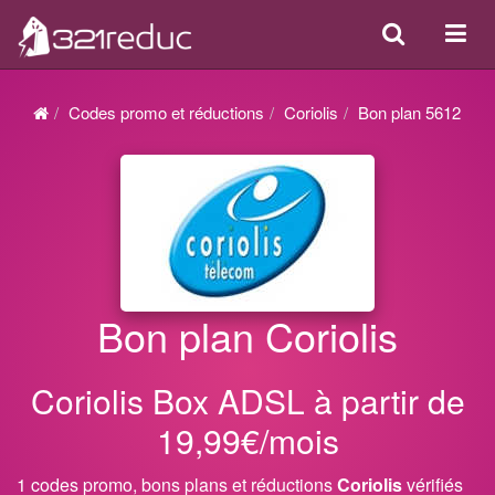
Search
Acti
ou
désa
Codes promo et réductions
Coriolis
Bon plan 5612
la
navi
Bon plan Coriolis
Coriolis Box ADSL à partir de
19,99€/mois
1 codes promo, bons plans et réductions
Coriolis
vérifiés