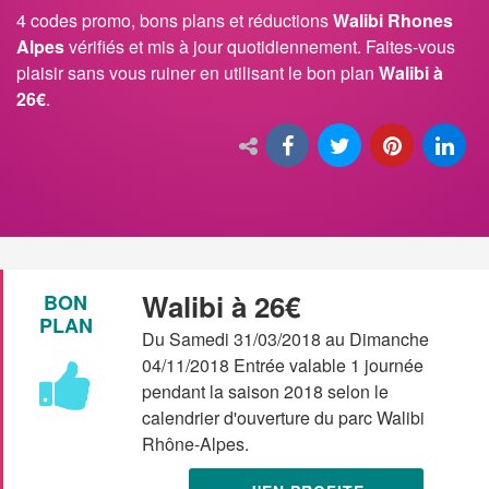
4 codes promo, bons plans et réductions
Walibi Rhones
Alpes
vérifiés et mis à jour quotidiennement. Faites-vous
plaisir sans vous ruiner en utilisant le bon plan
Walibi à
26€
.
Walibi à 26€
BON
PLAN
Du Samedi 31/03/2018 au Dimanche
04/11/2018 Entrée valable 1 journée
pendant la saison 2018 selon le
calendrier d'ouverture du parc Walibi
Rhône-Alpes.