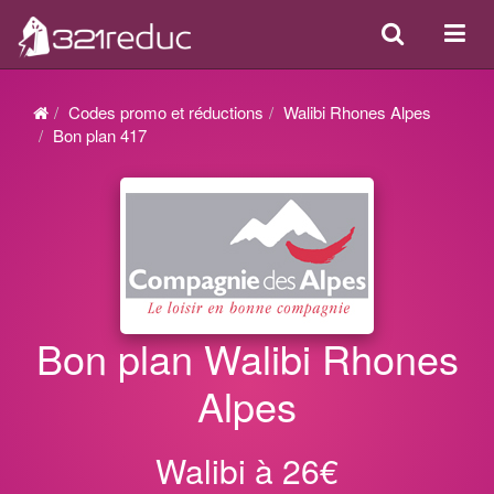
Search
Acti
ou
désa
Codes promo et réductions
Walibi Rhones Alpes
la
Bon plan 417
navi
Bon plan Walibi Rhones
Alpes
Walibi à 26€