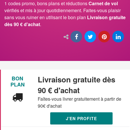
1 codes promo, bons plans et réductions
Carnet de vol
vérifiés et mis à jour quotidiennement. Faites-vous plaisir
sans vous ruiner en utilisant le bon plan
Livraison gratuite
dès 90 € d'achat
.
Livraison gratuite dès
BON
PLAN
90 € d'achat
Faîtes-vous livrer gratuitement à partir de
90€ d'achat
J'EN PROFITE