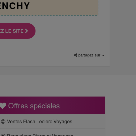
ENCHY
Z LE SITE
partagez sur
Offres spéciales
😍 Ventes Flash Leclerc Voyages
😍 Bons plans Pierre et Vacances