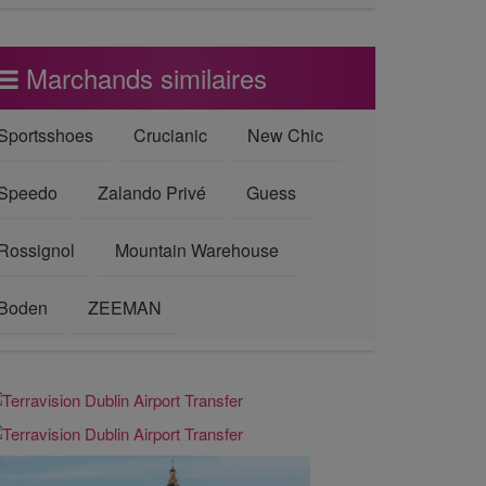
Marchands similaires
Sportsshoes
Crucianic
New Chic
Speedo
Zalando Privé
Guess
Rossignol
Mountain Warehouse
Boden
ZEEMAN