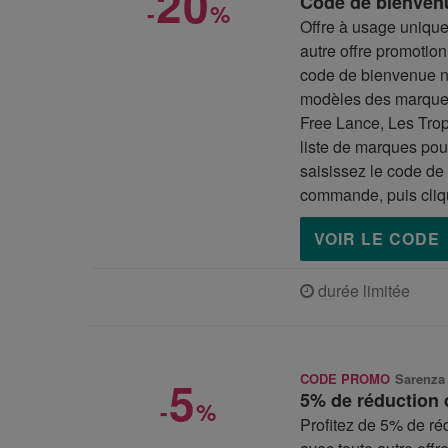
20
Code de bienvenu
-
%
Offre à usage unique
autre offre promotio
code de bienvenue n'
modèles des marques
Free Lance, Les Trop
liste de marques pour
saisissez le code de
commande, puis cliq
VOIR LE CODE
durée limitée
5
CODE PROMO
Sarenza
5% de réduction 
-
%
Profitez de 5% de r