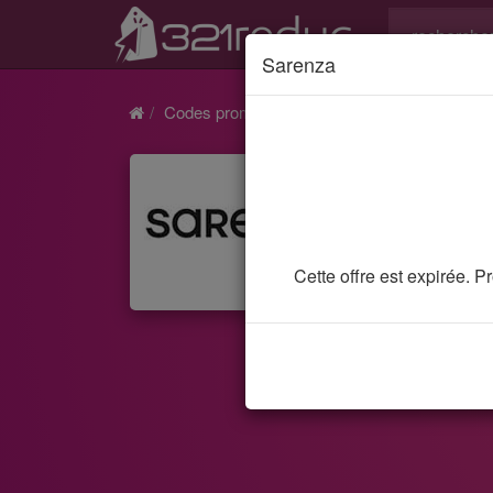
Sarenza
Codes promo et réductions
Sarenza
Cod
F
Cette offre est expirée. 
11 code
ruiner 
extra 