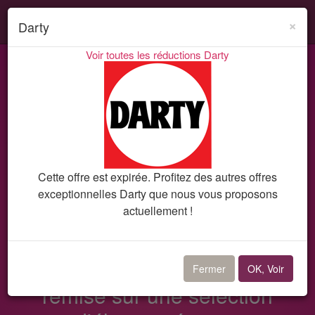
Search
Acti
×
Darty
ou
Voir toutes les réductions Darty
désa
Codes promo et réductions
Darty
Bon plan 8247
la
navi
Cette offre est expirée. Profitez des autres offres
exceptionnelles Darty que nous vous proposons
actuellement !
Bon plan Darty
Soldes d'été : jusqu'à -40% de
Fermer
OK, Voir
remise sur une sélection