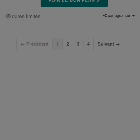
VOIR LE BON PLAN
partagez sur
durée limitée
(current)
← Précédent
1
2
3
4
Suivant →