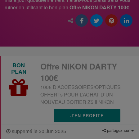
ruiner en utilisant le bon plan
Offre NIKON DARTY 100€
.
Offre NIKON DARTY
BON
PLAN
100€
100€ D’ACCESSOIRES/OPTIQUES
OFFERTs POUR L’ACHAT D’UN
NOUVEAU BOITIER Z5 II NIKON
J'EN PROFITE
partagez sur
supprimé le 30 Jun 2025