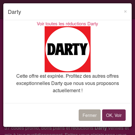
Search
Acti
×
Darty
ou
Voir toutes les réductions Darty
désa
Codes promo et réductions
Darty
Bon plan 10381
la
navi
Cette offre est expirée. Profitez des autres offres
exceptionnelles Darty que nous vous proposons
actuellement !
Bon plan Darty
Offre NIKON DARTY 100€
Fermer
OK, Voir
37 codes promo, bons plans et réductions
Darty
vérifiés et
mis à jour quotidiennement. Faites-vous plaisir sans vous