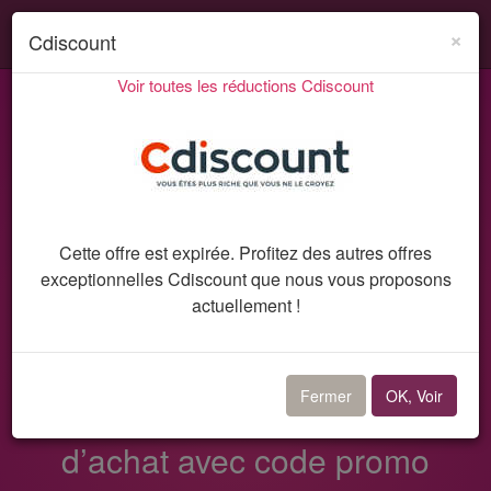
Search
Acti
×
Cdiscount
ou
Voir toutes les réductions Cdiscount
désa
Codes promo et réductions
Cdiscount
la
Code promo 1592
navi
Cette offre est expirée. Profitez des autres offres
exceptionnelles Cdiscount que nous vous proposons
actuellement !
Code promo Cdiscount
Fermer
OK, Voir
Réduction de 10% dès 99€
d’achat avec code promo