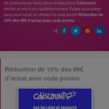
43 codes promo, bons plans et réductions
Cdiscount
vérifiés et mis à jour quotidiennement. Faites-vous plaisir
sans vous ruiner en utilisant le code promo
Réduction de
10% dès 99€ d’achat avec code promo
.
Réduction de 10% dès 99€
d’achat avec code promo