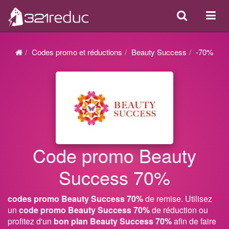
Search
Acti
ou
désa
Codes promo et réductions
Beauty Success
-70%
la
navi
Code promo Beauty
Success 70%
codes promo Beauty Success 70%
de remise. Utilisez
un
code promo Beauty Success 70%
de réduction ou
profitez d'un
bon plan Beauty Success 70%
afin de faire