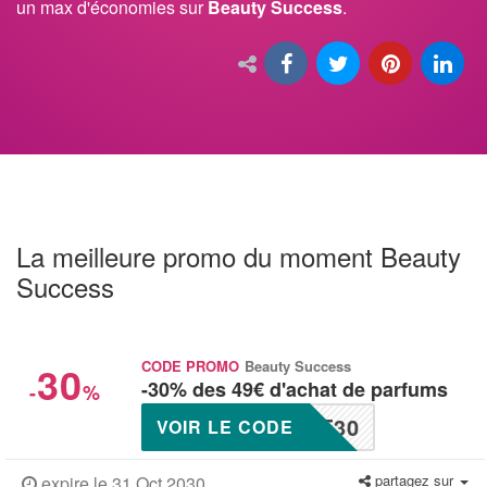
un max d'économies sur
Beauty Success
.
La meilleure promo du moment Beauty
Success
30
CODE PROMO
Beauty Success
-30% des 49€ d'achat de parfums
-
%
T30
VOIR LE CODE
partagez sur
expire le 31 Oct 2030